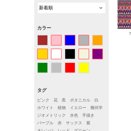
カラー
タグ
ピンク
花
黒
ボタニカル
白
ホワイト
植物
イエロー
幾何学
ジオメトリック
水色
手描き
パープル
赤
サックス
紫
オレンジ
レッド
グリーン