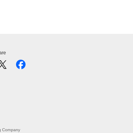
are
g Company