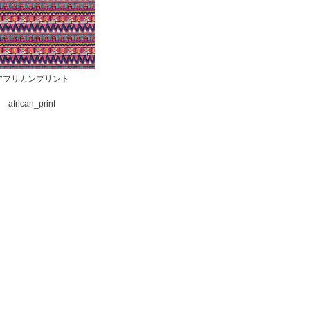
アフリカンプリント
african_print