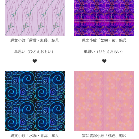
縄文小紋「露蛍・紅藤」鯨尺
縄文小紋「繁栄・紫」鯨尺
単思い（ひとえおもい）
単思い（ひとえおもい）
縄文小紋「水渦・青涼」鯨尺
雲に雲錦小紋「桃色」鯨尺