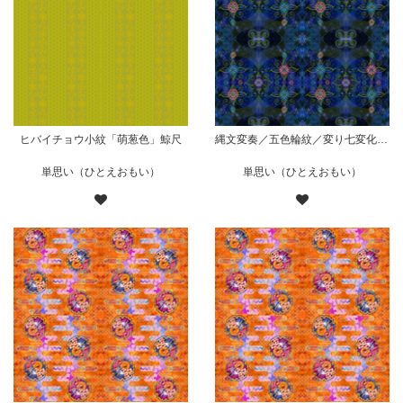
ヒバイチョウ小紋「萌葱色」鯨尺
縄文変奏／五色輪紋／変り七変化／華／青
単思い（ひとえおもい）
単思い（ひとえおもい）