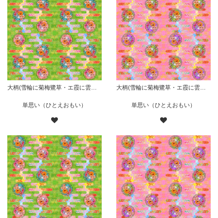
大柄(雪輪に菊梅鷺草・エ霞に雲錦)七宝小紋地柄/黄緑/B
大柄(雪輪に菊梅鷺草・エ霞に雲錦)七宝小紋地柄/桃/B
単思い（ひとえおもい）
単思い（ひとえおもい）