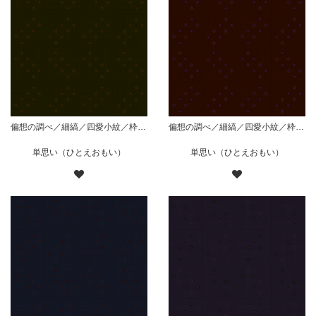
偏想の調べ／細縞／四愛小紋／枠有斜組／緑
偏想の調べ／細縞／四愛小紋／枠有斜組／赤
単思い（ひとえおもい）
単思い（ひとえおもい）