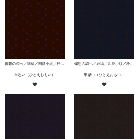
偏想の調べ／細縞／四愛小紋／枠菱組／赤
偏想の調べ／細縞／四愛小紋／枠菱組／藍
単思い（ひとえおもい）
単思い（ひとえおもい）