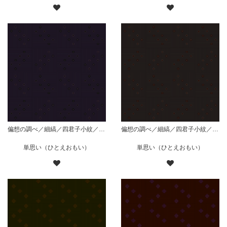
偏想の調べ／細縞／四君子小紋／枠有斜組／紫
偏想の調べ／細縞／四君子小紋／枠有斜組／黒
単思い（ひとえおもい）
単思い（ひとえおもい）