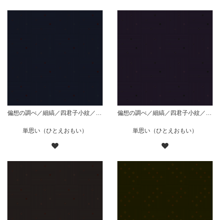
偏想の調べ／細縞／四君子小紋／枠無散り／藍
偏想の調べ／細縞／四君子小紋／枠無散り／紫
単思い（ひとえおもい）
単思い（ひとえおもい）