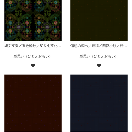
縄文変奏／五色輪紋／変り七変化／黒
偏想の調べ／細縞／四愛小紋／枠無散り／緑
単思い（ひとえおもい）
単思い（ひとえおもい）