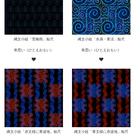
縄文小紋「荒梅雨」鯨尺
縄文小紋「水渦・青涼」鯨尺
単思い（ひとえおもい）
単思い（ひとえおもい）
縄文小紋「赤文様に青波地」鯨尺
縄文小紋「青文様に赤波地」鯨尺