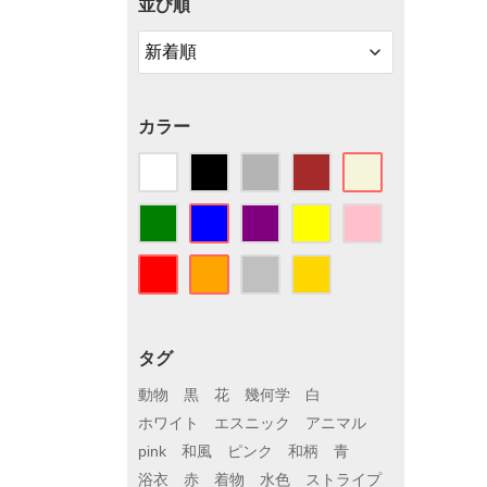
並び順
カラー
タグ
動物
黒
花
幾何学
白
ホワイト
エスニック
アニマル
pink
和風
ピンク
和柄
青
浴衣
赤
着物
水色
ストライプ