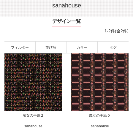
sanahouse
デザイン一覧
1-2件(全2件)
フィルター
並び順
カラー
タグ
魔女の手紙２
魔女の手紙０
sanahouse
sanahouse