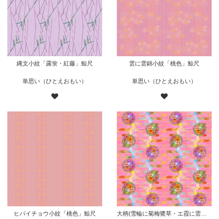
縄文小紋「露蛍・紅藤」鯨尺
雲に雲錦小紋「桃色」鯨尺
単思い（ひとえおもい）
単思い（ひとえおもい）
ヒバイチョウ小紋「桃色」鯨尺
大柄(雪輪に菊梅鷺草・エ霞に雲錦)七宝小紋地柄/桃/B