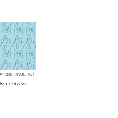
紋「露蛍・薄浅葱」鯨尺
思い（ひとえおもい）