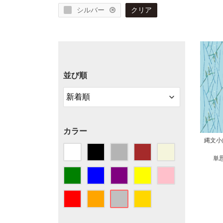
シルバー
クリア
並び順
カラー
縄文小
単