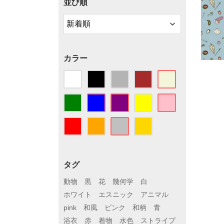
並び順
カラー
タグ
動物
黒
花
幾何学
白
ホワイト
エスニック
アニマル
pink
和風
ピンク
和柄
青
浴衣
赤
着物
水色
ストライプ