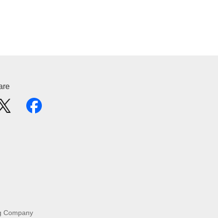
are
g Company