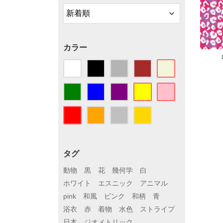
カラー
タグ
動物
黒
花
幾何学
白
ホワイト
エスニック
アニマル
pink
和風
ピンク
和柄
青
浴衣
赤
着物
水色
ストライプ
日本
ジオメトリック