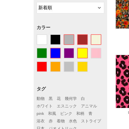
カラー
タグ
動物
黒
花
幾何学
白
ホワイト
エスニック
アニマル
pink
和風
ピンク
和柄
青
浴衣
赤
着物
水色
ストライプ
日本
ジオメトリック