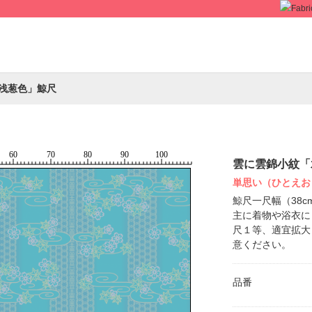
浅葱色」鯨尺
雲に雲錦小紋「
単思い（ひとえお
鯨尺一尺幅（38
主に着物や浴衣に
尺１等、適宜拡大
意ください。
品番