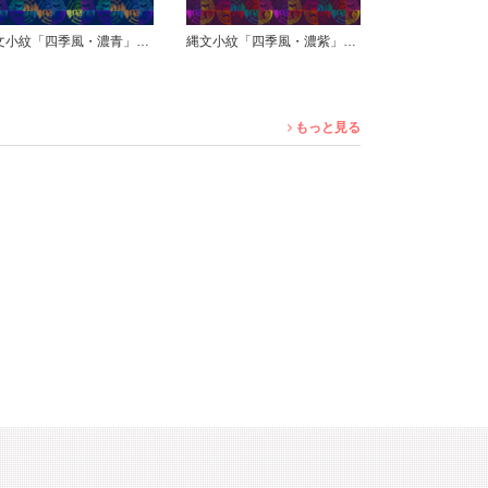
縄文小紋「四季風・濃紫」鯨尺
縄文小紋「縄乱格子・紫」鯨尺
もっと見る