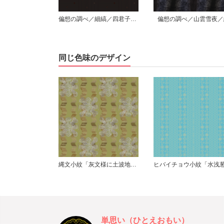
偏想の調べ／細縞／四君子小紋／枠無散り／黒
偏想の調べ／山雲雪夜／縦
同じ色味のデザイン
縄文小紋「灰文様に土波地其の二」鯨尺
単思い（ひとえおもい）