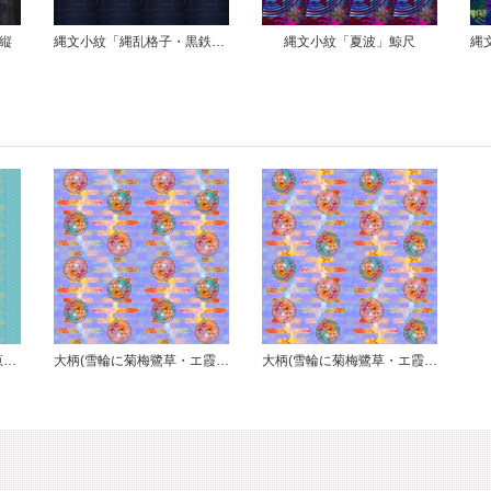
縄文小紋「縄乱格子・黒鉄」鯨尺
縄文小紋「夏波」鯨尺
縄文小紋「四季風・濃青」鯨尺
ヒバイチョウ小紋「水浅葱色」鯨尺
大柄(雪輪に菊梅鷺草・エ霞に雲錦)七宝小紋地柄/薄紫/B
大柄(雪輪に菊梅鷺草・エ霞に雲錦)七宝小紋地柄/薄紫/A