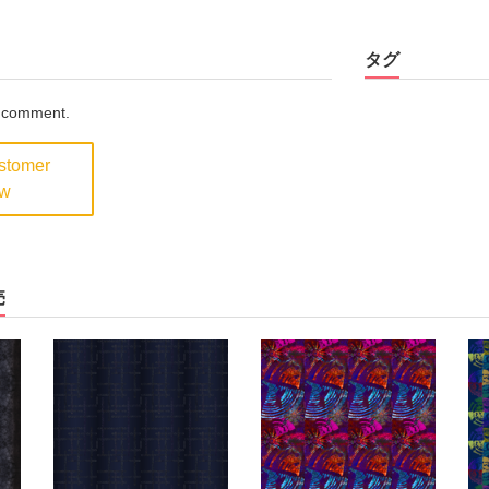
タグ
a comment.
ustomer
ew
売