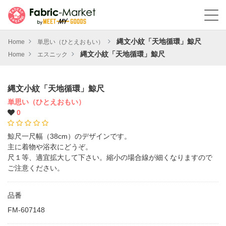
縄文小紋「天地循環」鯨尺
Home
単思い（ひとえおもい）
縄文小紋「天地循環」鯨尺
Home
エスニック
縄文小紋「天地循環」鯨尺
単思い（ひとえおもい）
0
鯨尺一尺幅（38cm）のデザインです。
主に着物や浴衣にどうぞ。
尺１等、適宜拡大して下さい。縮小の場合線が細くなりますので
ご注意ください。
品番
FM-607148