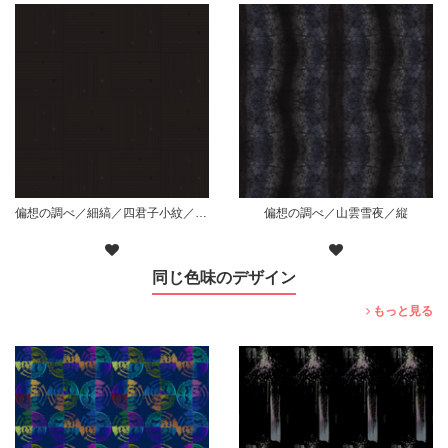
偏想の調べ／細縞／四君子小紋／枠無散り／黒
偏想の調べ／山雲雪夜／縦
同じ色味のデザイン
もっと見る