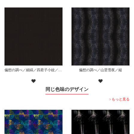
偏想の調べ／細縞／四君子小紋／枠無散り／黒
偏想の調べ／山雲雪夜／縦
同じ色味のデザイン
もっと見る