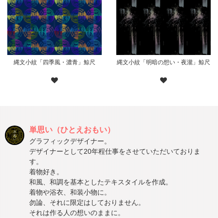
縄文小紋「四季風・濃青」鯨尺
縄文小紋「明暗の想い・夜瀧」鯨尺
単思い（ひとえおもい）
グラフィックデザイナー。
デザイナーとして20年程仕事をさせていただいておりま
す。
着物好き。
和風、和調を基本としたテキスタイルを作成。
着物や浴衣、和装小物に。
勿論、それに限定はしておりません。
それは作る人の想いのままに。