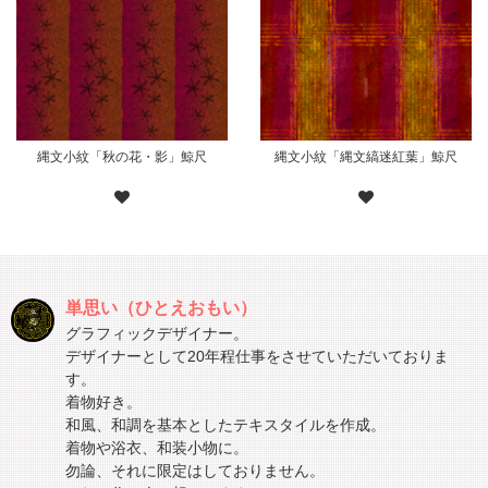
縄文小紋「秋の花・影」鯨尺
縄文小紋「縄文縞迷紅葉」鯨尺
単思い（ひとえおもい）
グラフィックデザイナー。
デザイナーとして20年程仕事をさせていただいておりま
す。
着物好き。
和風、和調を基本としたテキスタイルを作成。
着物や浴衣、和装小物に。
勿論、それに限定はしておりません。