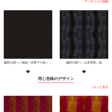
アーティスト詳細
偏想の調べ／細縞／四君子小紋／枠無散り／黒
偏想の調べ／山雲雪夜／縦
同じ色味のデザイン
もっと見る