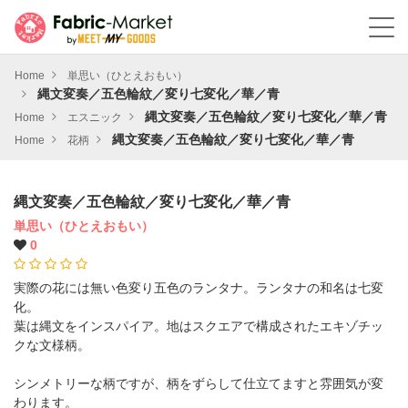
Home
単思い（ひとえおもい）
縄文変奏／五色輪紋／変り七変化／華／青
縄文変奏／五色輪紋／変り七変化／華／青
Home
エスニック
縄文変奏／五色輪紋／変り七変化／華／青
Home
花柄
縄文変奏／五色輪紋／変り七変化／華／青
単思い（ひとえおもい）
0
実際の花には無い色変り五色のランタナ。ランタナの和名は七変
化。
葉は縄文をインスパイア。地はスクエアで構成されたエキゾチッ
クな文様柄。
シンメトリーな柄ですが、柄をずらして仕立てますと雰囲気が変
わります。