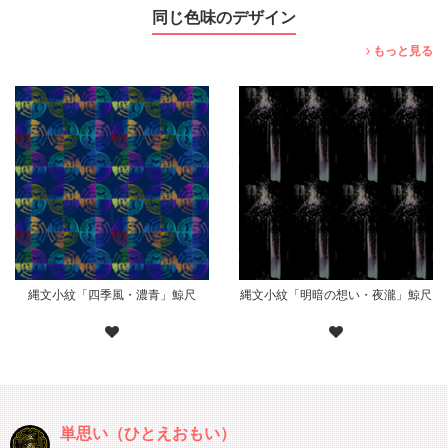
同じ色味のデザイン
もっと見る
縄文小紋「四季風・濃青」鯨尺
縄文小紋「明暗の想い・夜瀧」鯨尺
単思い（ひとえおもい）