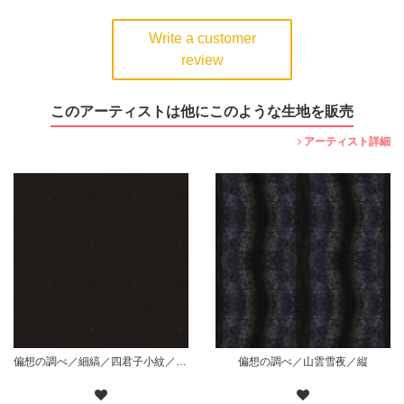
Write a customer
review
このアーティストは他にこのような生地を販売
アーティスト詳細
偏想の調べ／細縞／四君子小紋／枠無散り／黒
偏想の調べ／山雲雪夜／縦