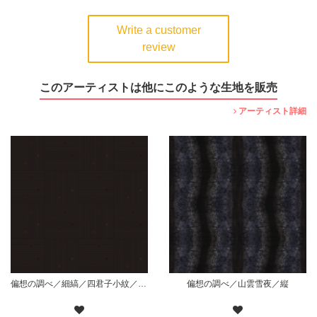
Write a customer
review
このアーティストは他にこのような生地を販売
アーティスト詳細
偏想の調べ／細縞／四君子小紋／枠無散り／黒
偏想の調べ／山雲雪夜／縦