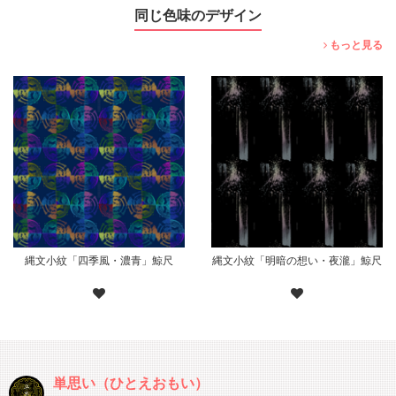
同じ色味のデザイン
もっと見る
縄文小紋「四季風・濃青」鯨尺
縄文小紋「明暗の想い・夜瀧」鯨尺
単思い（ひとえおもい）