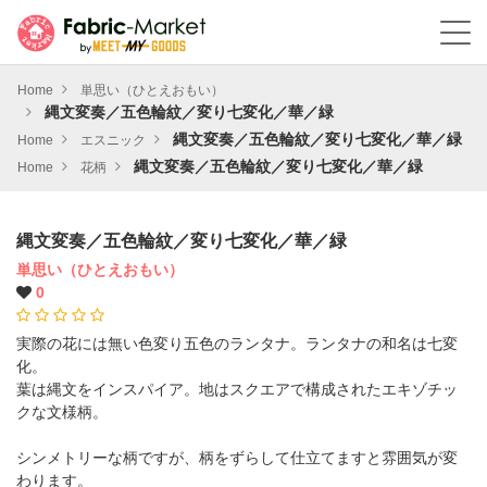
Home
単思い（ひとえおもい）
縄文変奏／五色輪紋／変り七変化／華／緑
縄文変奏／五色輪紋／変り七変化／華／緑
Home
エスニック
縄文変奏／五色輪紋／変り七変化／華／緑
Home
花柄
縄文変奏／五色輪紋／変り七変化／華／緑
単思い（ひとえおもい）
0
実際の花には無い色変り五色のランタナ。ランタナの和名は七変
化。
葉は縄文をインスパイア。地はスクエアで構成されたエキゾチッ
クな文様柄。
シンメトリーな柄ですが、柄をずらして仕立てますと雰囲気が変
わります。