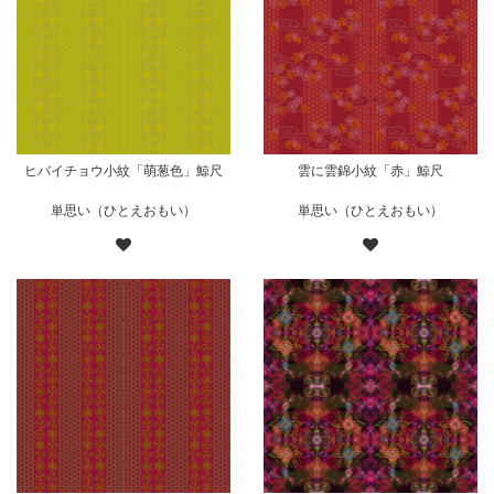
ヒバイチョウ小紋「萌葱色」鯨尺
雲に雲錦小紋「赤」鯨尺
単思い（ひとえおもい）
単思い（ひとえおもい）