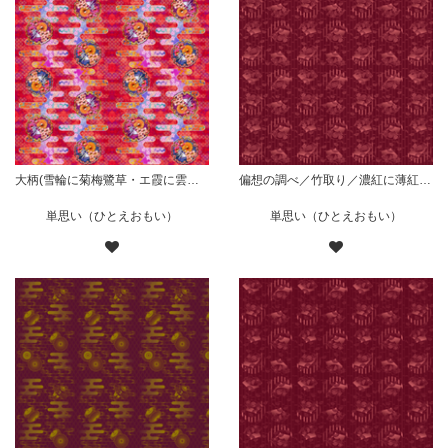
大柄(雪輪に菊梅鷺草・エ霞に雲錦)七宝小紋地柄/赤/A
偏想の調べ／竹取り／濃紅に薄紅（柄小）
単思い（ひとえおもい）
単思い（ひとえおもい）