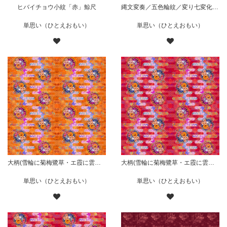
ヒバイチョウ小紋「赤」鯨尺
縄文変奏／五色輪紋／変り七変化／華／赤
単思い（ひとえおもい）
単思い（ひとえおもい）
大柄(雪輪に菊梅鷺草・エ霞に雲錦)七宝小紋地柄/橙/B
大柄(雪輪に菊梅鷺草・エ霞に雲錦)七宝小紋地柄/赤/B
単思い（ひとえおもい）
単思い（ひとえおもい）