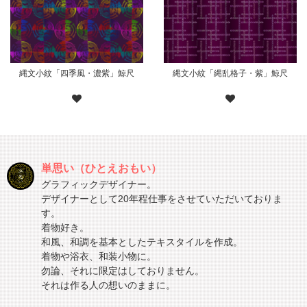
縄文小紋「四季風・濃紫」鯨尺
縄文小紋「縄乱格子・紫」鯨尺
単思い（ひとえおもい）
グラフィックデザイナー。
デザイナーとして20年程仕事をさせていただいておりま
す。
着物好き。
和風、和調を基本としたテキスタイルを作成。
着物や浴衣、和装小物に。
勿論、それに限定はしておりません。
それは作る人の想いのままに。