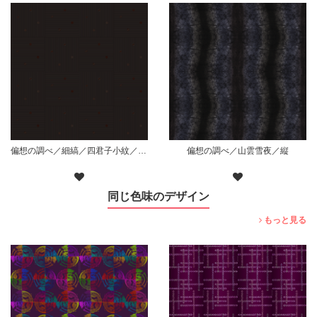
偏想の調べ／細縞／四君子小紋／枠無散り／黒
偏想の調べ／山雲雪夜／縦
同じ色味のデザイン
もっと見る