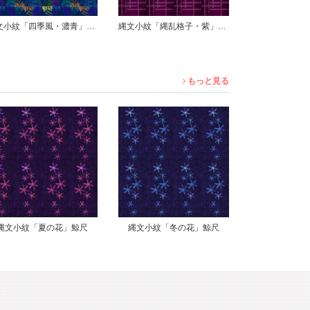
縄文小紋「縄乱格子・紫」鯨尺
縄文小紋「明暗の想い・夜瀧」鯨尺
もっと見る
縄文小紋「冬の花」鯨尺
単思い「白鈴乱」鯨尺
縄文小紋