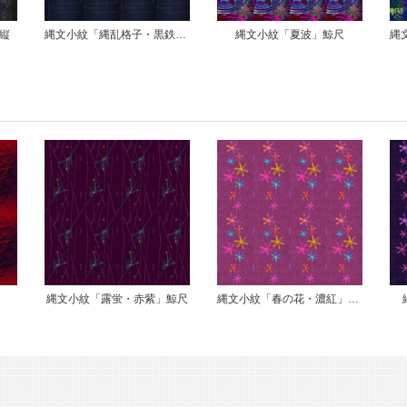
縄文小紋「縄乱格子・黒鉄」鯨尺
縄文小紋「夏波」鯨尺
縄文小紋「四季風・濃青」鯨尺
紫」鯨尺
縄文小紋「春の花・濃紅」鯨尺
縄文小紋「夏の花」鯨尺