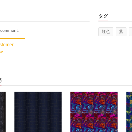
タグ
a comment.
虹色
紫
ustomer
ew
売