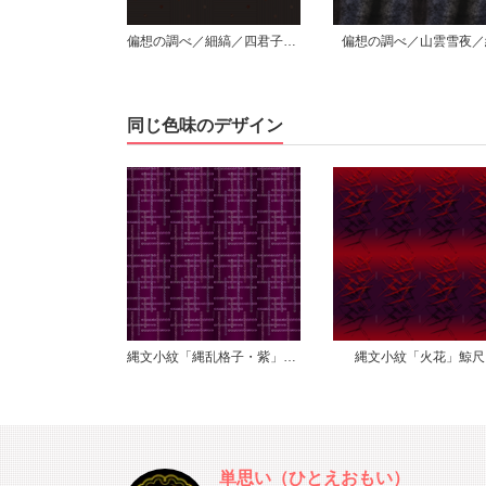
偏想の調べ／細縞／四君子小紋／枠無散り／黒
偏想の調べ／山雲雪夜／縦
同じ色味のデザイン
縄文小紋「縄乱格子・紫」鯨尺
縄文小紋「火花」鯨尺
縄文小紋「露蛍・赤
単思い（ひとえおもい）