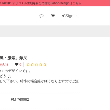
オリジナル生地を自分で作るFabric-Designはこちら
Sign in
風・濃紫」鯨尺
もい）
0
cm）のデザインです。
どうぞ。
して下さい。縮小の場合線が細くなりますのでご注
FM-769982