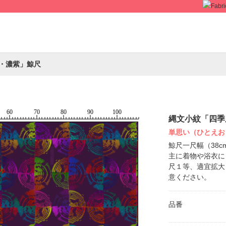
・濃紫」鯨尺
縄文小紋「四季
単思い（ひとえお
鯨尺一尺幅（38
主に着物や浴衣に
尺１等、適宜拡大
意ください。
品番