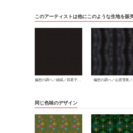
このアーティストは他にこのような生地を販
偏想の調べ／細縞／四君子小紋／枠無散り／黒
偏想の調べ／山雲雪夜／縦
同じ色味のデザイン