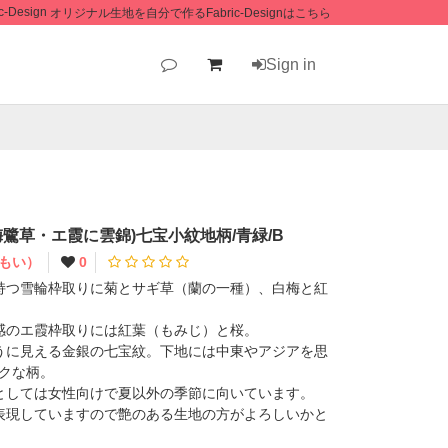
オリジナル生地を自分で作るFabric-Designはこちら
Sign in
鷺草・エ霞に雲錦)七宝小紋地柄/青緑/B
もい）
0
持つ雪輪枠取りに菊とサギ草（蘭の一種）、白梅と紅
感のエ霞枠取りには紅葉（もみじ）と桜。
うに見える金銀の七宝紋。下地には中東やアジアを思
クな柄。
としては女性向けで夏以外の季節に向いています。
表現していますので艶のある生地の方がよろしいかと