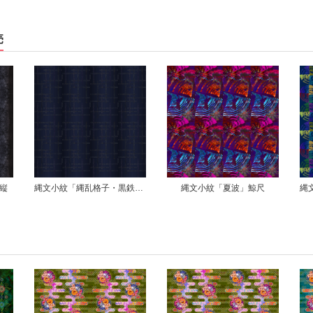
売
縄文小紋「縄乱格子・黒鉄」鯨尺
縄文小紋「夏波」鯨尺
縄文小紋「四季風・濃青」鯨尺