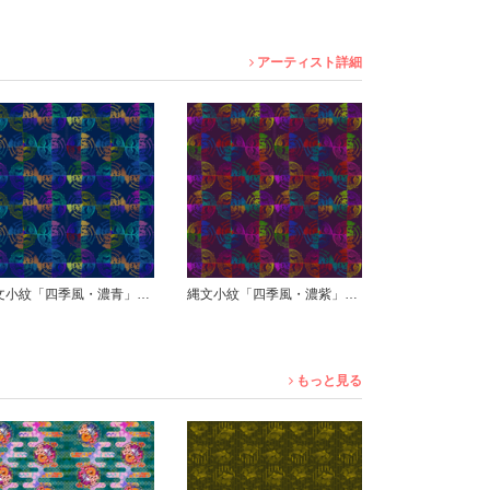
アーティスト詳細
縄文小紋「四季風・濃紫」鯨尺
縄文小紋「縄乱格子・紫」鯨尺
もっと見る