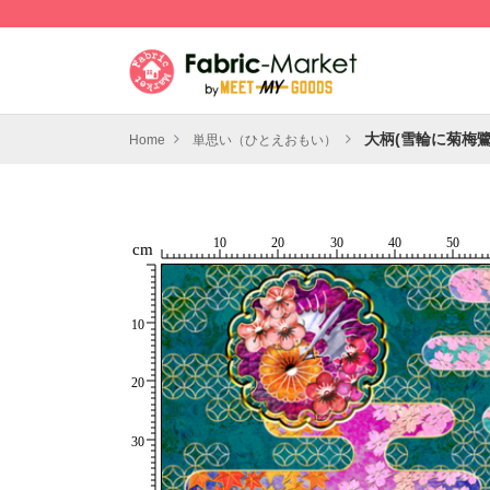
大柄(雪輪に菊梅鷺
Home
単思い（ひとえおもい）