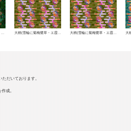
縄文変奏／五色輪紋／変り七変化／華／緑
大柄(雪輪に菊梅鷺草・エ霞に雲錦)七宝小紋地柄/鶯/B
大柄(雪輪に菊梅鷺草・エ霞に雲錦)七宝小紋地柄/鶯/A
いただいております。
を作成。