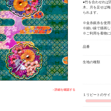
●竹を合わせれば
木、月を足せば梅
られます。
※金糸銀糸を使用
※細い線で描画し
※ご利用を着物に
品番
生地の種類
詳細を確認する
１リピートのサ