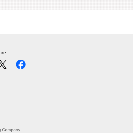
are
g Company