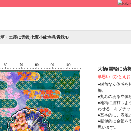
草・エ霞に雲錦)七宝小紋地柄/青緑/B
大柄(雪輪に菊梅
単思い（ひとえお
●鋭角な立体感を
梅。
●丸みのある立体
●地柄に波打つよ
わせるエキゾチッ
●基本的に、表地
●擬似的に金銀を
思います。