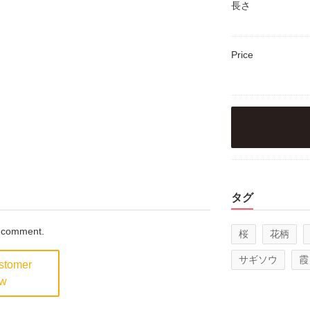
長さ
Price
タグ
a comment.
桜
花柄
サギソウ
霞
ustomer
ew