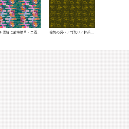
大柄(雪輪に菊梅鷺草・エ霞に雲錦)七宝小紋地柄/青緑/A
偏想の調べ／竹取り／抹茶に金（柄小）