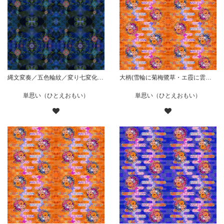
縄文変奏／五色輪紋／変り七変化／華／青
大柄(雪輪に菊梅鷺草・エ霞に雲錦)七宝小紋地柄/橙/B
単思い（ひとえおもい）
単思い（ひとえおもい）