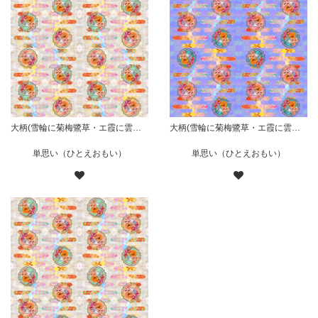
大柄(雪輪に菊梅鷺草・エ霞に雲錦)七宝小紋地柄/灰白/B
大柄(雪輪に菊梅鷺草・エ霞に雲錦)七宝小紋地柄/薄紫/A
単思い（ひとえおもい）
単思い（ひとえおもい）