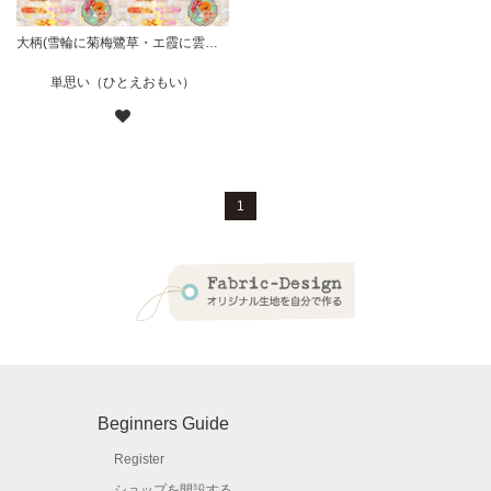
大柄(雪輪に菊梅鷺草・エ霞に雲錦)七宝小紋地柄/灰白/A
単思い（ひとえおもい）
1
Beginners Guide
Register
ショップを開設する