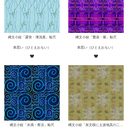
縄文小紋「露蛍・薄浅葱」鯨尺
縄文小紋「繁栄・紫」鯨尺
単思い（ひとえおもい）
単思い（ひとえおもい）
縄文小紋「水渦・青涼」鯨尺
縄文小紋「灰文様に土波地其の二」鯨尺