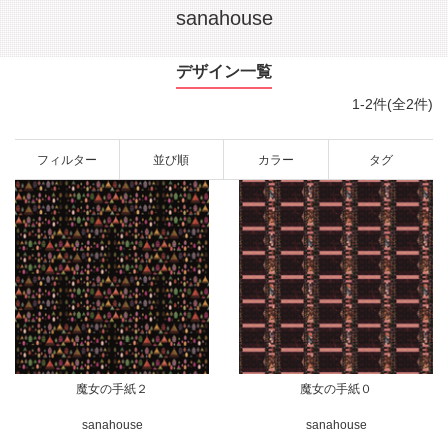
sanahouse
デザイン一覧
1-2件(全2件)
フィルター
並び順
カラー
タグ
魔女の手紙２
魔女の手紙０
sanahouse
sanahouse