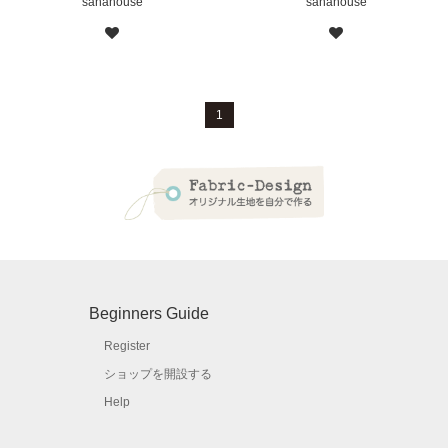
sanahouse
sanahouse
1
Beginners Guide
Register
ショップを開設する
Help