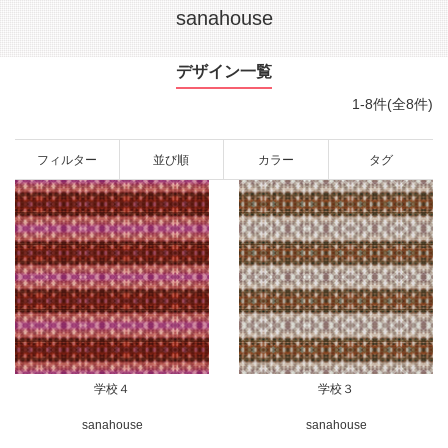
sanahouse
デザイン一覧
1-8件(全8件)
フィルター
並び順
カラー
タグ
学校４
学校３
sanahouse
sanahouse