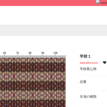
学校１
sanahouse
学校風な柄
品番
生地の種類