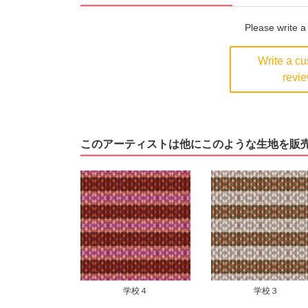
Please write 
Write a c
revi
このアーティストは他にこのような生地を販
学校４
学校３
学校２