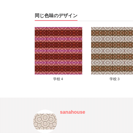
同じ色味のデザイン
学校４
学校３
sanahouse