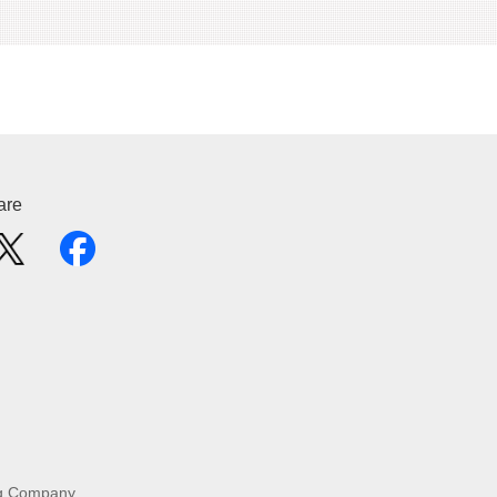
are
g Company