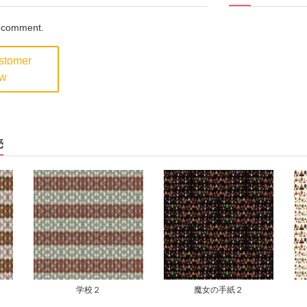
a comment.
ustomer
ew
売
魔女の手紙２
魔女の手紙３